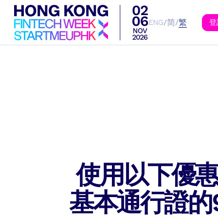
登記參與
简
繁
/
/
ENG
登
使用以下優
基本通行證的