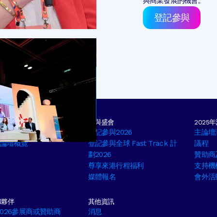
與商業發展的機會。
登記參與
及演講嘉賓
參與盛會
2025
為2026演講嘉賓
登記參與2026
主論壇
6 論壇概覽
登記參與全球 Fast Track 計
議程
劃2026
贊助商
尊享來港行程福利
支持機
媒體報名
會外活
和夥伴
其他資訊
026參展商或贊助商
消息