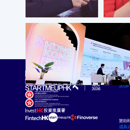
議程
申請成
202
贊助
成為2