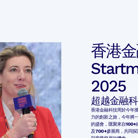
香港金
Star
2025
超越金融科
香港金融科技周於今年攜手
力的創新之旅，今年將
的盛會，匯聚來自
100+
及
700+
參展商，共同探