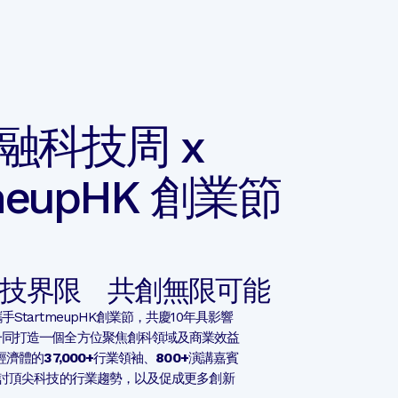
融科技周 x
tmeupHK 創業節
技界限 共創無限可能
StartmeupHK創業節，共慶10年具影響
一同打造一個全方位聚焦創科領域及商業效益
經濟體的
37,000+
行業領袖、
800+
演講嘉賓
討頂尖科技的行業趨勢，以及促成更多創新