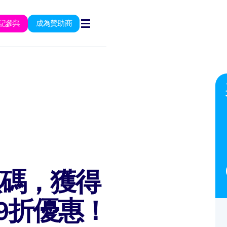
記參與
成為贊助商
惠碼，獲得
9折優惠！